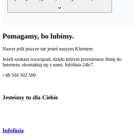
wystawionych faktur, bazy klientów, a także bazy produktów w
Twoim magazynie z dowolnego miejsca o dowolnej porze.
Tak, usługa posiada wbudowany mechanizm generowania wielu
rodzajów plików JPK – JPK_VAT, JPK_FA, JPK_MAG oraz
Pomagamy, bo lubimy.
JPK_KPiR. Dzięki temu co miesiąc przygotujesz odpowiedni plik
dla Twojego Urzędu Skarbowego.
Nawet jeśli jeszcze nie jesteś naszym Klientem
Jeżeli szukasz rozwiązań, dzięki którym przeniesiesz firmę do
Internetu, skontaktuj się z nami. Infolinia 24h/7
+48
504 502 500
Jesteśmy tu dla Ciebie
Infolinia