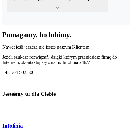
wystawionych faktur, bazy klientów, a także bazy produktów w
Twoim magazynie z dowolnego miejsca o dowolnej porze.
Tak, usługa posiada wbudowany mechanizm generowania wielu
rodzajów plików JPK – JPK_VAT, JPK_FA, JPK_MAG oraz
Pomagamy, bo lubimy.
JPK_KPiR. Dzięki temu co miesiąc przygotujesz odpowiedni plik
dla Twojego Urzędu Skarbowego.
Nawet jeśli jeszcze nie jesteś naszym Klientem
Jeżeli szukasz rozwiązań, dzięki którym przeniesiesz firmę do
Internetu, skontaktuj się z nami. Infolinia 24h/7
+48
504 502 500
Jesteśmy tu dla Ciebie
Infolinia