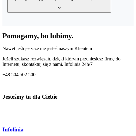
wystawionych faktur, bazy klientów, a także bazy produktów w
Twoim magazynie z dowolnego miejsca o dowolnej porze.
Tak, usługa posiada wbudowany mechanizm generowania wielu
rodzajów plików JPK – JPK_VAT, JPK_FA, JPK_MAG oraz
Pomagamy, bo lubimy.
JPK_KPiR. Dzięki temu co miesiąc przygotujesz odpowiedni plik
dla Twojego Urzędu Skarbowego.
Nawet jeśli jeszcze nie jesteś naszym Klientem
Jeżeli szukasz rozwiązań, dzięki którym przeniesiesz firmę do
Internetu, skontaktuj się z nami. Infolinia 24h/7
+48
504 502 500
Jesteśmy tu dla Ciebie
Infolinia