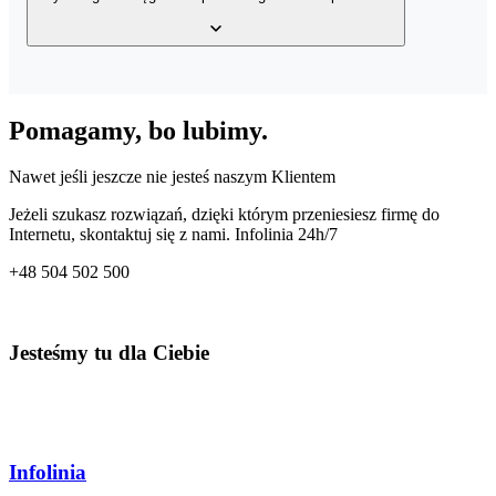
wystawionych faktur, bazy klientów, a także bazy produktów w
Twoim magazynie z dowolnego miejsca o dowolnej porze.
Tak, usługa posiada wbudowany mechanizm generowania wielu
rodzajów plików JPK – JPK_VAT, JPK_FA, JPK_MAG oraz
Pomagamy, bo lubimy.
JPK_KPiR. Dzięki temu co miesiąc przygotujesz odpowiedni plik
dla Twojego Urzędu Skarbowego.
Nawet jeśli jeszcze nie jesteś naszym Klientem
Jeżeli szukasz rozwiązań, dzięki którym przeniesiesz firmę do
Internetu, skontaktuj się z nami. Infolinia 24h/7
+48
504 502 500
Jesteśmy tu dla Ciebie
Infolinia