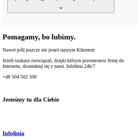
wystawionych faktur, bazy klientów, a także bazy produktów w
Twoim magazynie z dowolnego miejsca o dowolnej porze.
Tak, usługa posiada wbudowany mechanizm generowania wielu
rodzajów plików JPK – JPK_VAT, JPK_FA, JPK_MAG oraz
Pomagamy, bo lubimy.
JPK_KPiR. Dzięki temu co miesiąc przygotujesz odpowiedni plik
dla Twojego Urzędu Skarbowego.
Nawet jeśli jeszcze nie jesteś naszym Klientem
Jeżeli szukasz rozwiązań, dzięki którym przeniesiesz firmę do
Internetu, skontaktuj się z nami. Infolinia 24h/7
+48
504 502 500
Jesteśmy tu dla Ciebie
Infolinia