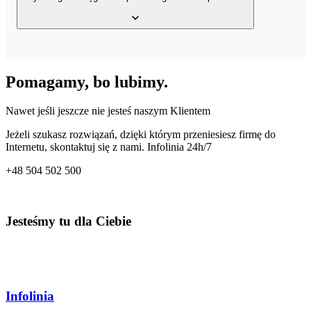
wystawionych faktur, bazy klientów, a także bazy produktów w
Twoim magazynie z dowolnego miejsca o dowolnej porze.
Tak, usługa posiada wbudowany mechanizm generowania wielu
rodzajów plików JPK – JPK_VAT, JPK_FA, JPK_MAG oraz
Pomagamy, bo lubimy.
JPK_KPiR. Dzięki temu co miesiąc przygotujesz odpowiedni plik
dla Twojego Urzędu Skarbowego.
Nawet jeśli jeszcze nie jesteś naszym Klientem
Jeżeli szukasz rozwiązań, dzięki którym przeniesiesz firmę do
Internetu, skontaktuj się z nami. Infolinia 24h/7
+48
504 502 500
Jesteśmy tu dla Ciebie
Infolinia