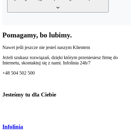
wystawionych faktur, bazy klientów, a także bazy produktów w
Twoim magazynie z dowolnego miejsca o dowolnej porze.
Tak, usługa posiada wbudowany mechanizm generowania wielu
rodzajów plików JPK – JPK_VAT, JPK_FA, JPK_MAG oraz
Pomagamy, bo lubimy.
JPK_KPiR. Dzięki temu co miesiąc przygotujesz odpowiedni plik
dla Twojego Urzędu Skarbowego.
Nawet jeśli jeszcze nie jesteś naszym Klientem
Jeżeli szukasz rozwiązań, dzięki którym przeniesiesz firmę do
Internetu, skontaktuj się z nami. Infolinia 24h/7
+48
504 502 500
Jesteśmy tu dla Ciebie
Infolinia