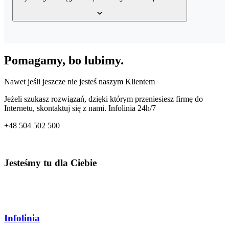
wystawionych faktur, bazy klientów, a także bazy produktów w
Twoim magazynie z dowolnego miejsca o dowolnej porze.
Tak, usługa posiada wbudowany mechanizm generowania wielu
rodzajów plików JPK – JPK_VAT, JPK_FA, JPK_MAG oraz
Pomagamy, bo lubimy.
JPK_KPiR. Dzięki temu co miesiąc przygotujesz odpowiedni plik
dla Twojego Urzędu Skarbowego.
Nawet jeśli jeszcze nie jesteś naszym Klientem
Jeżeli szukasz rozwiązań, dzięki którym przeniesiesz firmę do
Internetu, skontaktuj się z nami. Infolinia 24h/7
+48
504 502 500
Jesteśmy tu dla Ciebie
Infolinia