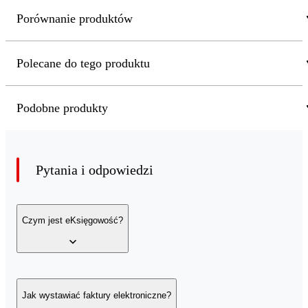
Porównanie produktów
Polecane do tego produktu
Podobne produkty
Pytania i odpowiedzi
Czym jest eKsięgowość?
eKsięgowość to usługa fakturowania online pozwalająca w łatwy i
szybki sposób wystawiać faktury elektroniczne. Aplikacja pozwala
Jak wystawiać faktury elektroniczne?
wystawiać elektroniczne faktury VAT, faktury PRO FORMA,