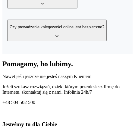
faktury zaliczkowe, faktury marża oraz korekty faktur.
Potrzebujesz jedynie przeglądarki z dostępem do Internetu,
ponieważ aplikacja eKsięgowość działa w chmurze. Masz dostęp 
Czy prowadzenie księgowości online jest bezpieczne?
wystawionych faktur, bazy klientów, a także bazy produktów w
Twoim magazynie z dowolnego miejsca o dowolnej porze.
Tak. Nie musisz martwić się o poprawne wpisanie danych
kontrahentów – pobierasz je bezpośrednio z bazy GUS, a program
Pomagamy, bo lubimy.
automatycznie uzupełni informacje na fakturze. Usługa eKięgowoś
znajduje się na nowoczesnym serwerze, więc dane są
zabezpieczone.
Nawet jeśli jeszcze nie jesteś naszym Klientem
Jeżeli szukasz rozwiązań, dzięki którym przeniesiesz firmę do
Internetu, skontaktuj się z nami. Infolinia 24h/7
+48
504 502 500
Jesteśmy tu dla Ciebie