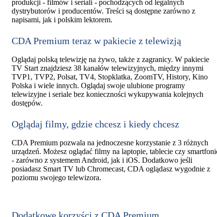
produkcji - filmów i seriali - pochodzących od legalnych
dystrybutorów i producentów. Treści są dostępne zarówno z
napisami, jak i polskim lektorem.
CDA Premium teraz w pakiecie z telewizją
Oglądaj polską telewizję na żywo, także z zagranicy. W pakiecie
TV Start znajdziesz 38 kanałów telewizyjnych, między innymi
TVP1, TVP2, Polsat, TV4, Stopklatka, ZoomTV, History, Kino
Polska i wiele innych. Oglądaj swoje ulubione programy
telewizyjne i seriale bez konieczności wykupywania kolejnych
dostępów.
Oglądaj filmy, gdzie chcesz i kiedy chcesz
CDA Premium pozwala na jednoczesne korzystanie z 3 różnych
urządzeń. Możesz oglądać filmy na laptopie, tablecie czy smartfoni
- zarówno z systemem Android, jak i iOS. Dodatkowo jeśli
posiadasz Smart TV lub Chromecast, CDA oglądasz wygodnie z
poziomu swojego telewizora.
Dodatkowe korzyści z CDA Premium