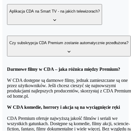
wpolsce.pl, TV Regio, Tele 5, TVS, TV Trwam, Mixtpe,
Musicbox, Jazz, TBN Polska, XTREME TV, France24 English,
Tak! Filmy w CDA Premium pochodzą tylko i wyłącznie od
France24, SBN i God TV.
dystrybutorów i producentów na mocy umów licencyjnych.
Aplikacja CDA na Smart TV - na jakich telewizorach?
Oznacza to, że za każdy obejrzany film CDA wypłaca
dystrybutorowi określoną sumę.
Aktualnie dedykowana aplikacja CDA jest dostępna na
urządzeniach:
Czy subskrypcja CDA Premium zostanie automatycznie przedłużona?
Telewizory HITACHI rocznik 2019, 2020, 2021+
Telewizory HISENSE rocznik 2019, 2020, 2021+
Kupując kartę CDA Premium w home.pl, nie podłączasz karty
Darmowe filmy w CDA – jaka różnica między Premium?
płatniczej do konta w serwisie cda.pl. Dzięki temu korzystasz z
Telewizory LG (WebOS 1.0+) roczniki 2014, 2015, 2016,
serwisu bez obaw o automatyczne przedłużenie subskrypcji.
W CDA dostępne są darmowe filmy, jednak zamieszczane są one
2017, 2018, 2019, 2020, 2021+
przez użytkowników. Jeśli chcesz cieszyć się najnowszymi
produkcjami najlepszych producentów, skorzystaj z CDA Premium
Telewizory PHILIPS roczniki 2015*, 2016, 2017, 2018,
od home.pl.
2019, 2020, 2021+
W CDA komedie, horrory i akcja są na wyciągnięcie ręki
Telewizory TOSHIBA roczniki 2017, 2018, 2019, 2020,
2021+
CDA Premium oferuje najwyższą jakość filmów i seriali we
wszystkich gatunkach. Dostępne są komedie, filmy akcji, sciencie-
Telewizory PANASONIC roczniki 2017, 2018, 2019, 2020,
fiction, fantasy, filmy dokumentalne i wiele więcej. Bez względu n