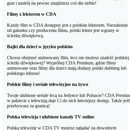
2021+
gust i nastrój na pewno znajdziesz coś dla siebie!
Telewizory JVC roczniki 2017, 2018, 2019, 2020, 2021+
Filmy z lektorem w CDA
Telewizory SONY BRAVIA (wersje z Android TV 2017,
Każdy film w CDA dostępny jest z polskim lektorem. Niezależnie
2018, 2019, 2020, 2021+)
od gatunku czy producenta filmu, polski lektor jest wgrany w
ścieżkę dźwiękową.
Telewizory TCL (wersje z Android TV 2017, 2018, 2019,
2020, 2021+)
Bajki dla dzieci w języku polskim
Telewizory MANTA (wersje z Android TV 2017, 2018,
Chcesz obejrzeć animowany film, lecz nie możesz znaleźć polskiej
2019, 2020, 2021+)
ścieżki dźwiękowej? Wypróbuj CDA Premium, gdzie filmy
animowane oraz filmy dla dzieci mają dodany polski dubbing lub
Telewizory SAMSUNG roczniki 2015, 2016, 2017, 2018,
polskiego lektora!
2019, 2020, 2021 (już wkrótce kolejne!)
Odtwarzacze multimedialne Xiaomi Mi TV Box oraz
Polskie filmy i seriale telewizyjne na żywo
podobne z Android TV
Twoje ulubione seriale lecą na Jedynce lub Polsacie? CDA Premi
Konsole XBOX ONE
w pakiecie z telewizją daje Ci do nich łatwiejszy dostęp. Także jeśl
przebywasz za granicą!
Polska telewizja i ulubione kanały TV online
Polską telewizję w CDA TV możesz oglądać na dowolnym