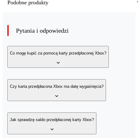
Podobne produkty
Pytania i odpowiedzi
Co mogę kupić za pomocą karty przedpłaconej Xbox?
Za pomocą karty możesz kupić m.in.:
Czy karta przedpłacona Xbox ma datę wygaśnięcia?
Subskrypcje dostępne na konsole Xbox i PC, w tym
Xbox
Live Gold
,
Xbox Game Pass
i
Xbox Game Pass Ultimate
,
Gry, aplikacje i dodatki dostępne w sklepie Microsoft,
Karty nie mają daty wygaśnięcia. Możesz je wykorzystać w
dowolnej chwili!
Jak sprawdzę saldo przedpłaconej karty Xbox?
Filmy,
Akcesoria i urządzenia, takie jak konsole Xbox One i