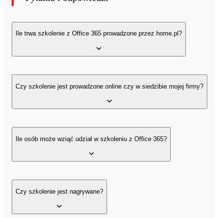
Ile trwa szkolenie z Office 365 prowadzone przez home.pl?
Program szkolenia jest opracowany tak, aby trwało maksymalnie d
2 godzin.
Czy szkolenie jest prowadzone online czy w siedzibie mojej firmy?
Szkolenie odbywa się online poprzez zdalną prezentację ekranu
prowadzącego. Szkolenie jest nagrywane, co pozwala wrócić do
Ile osób może wziąć udział w szkoleniu z Office 365?
omawianego materiału w każdej chwili.
W szkoleniu może wziąć udział do 20 osób z organizacji, która
zakupiła szkolenie.
Czy szkolenie jest nagrywane?