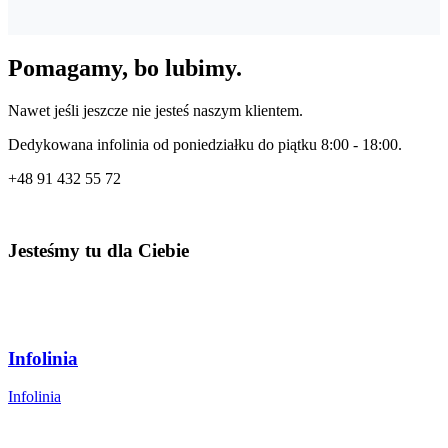
Tak, szkolenie może zostać nagrane. Dzięki temu cała wiedza
przekazana podczas prezentacji będzie mogła być użyta do powtór
Pomagamy, bo lubimy.
materiału.
Nawet jeśli jeszcze nie jesteś naszym klientem.
Dedykowana infolinia od poniedziałku do piątku 8:00 - 18:00.
+48
91 432 55 72
Jesteśmy tu dla Ciebie
Infolinia
Infolinia