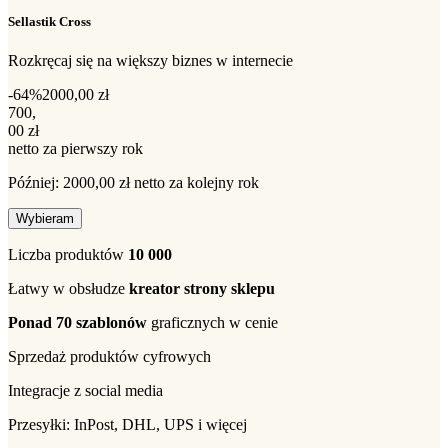
Sellastik Cross
Rozkręcaj się na większy biznes w internecie
-64%
2000,00 zł
700,00 zł netto za pierwszy rok
700
,
00 zł
netto za pierwszy rok
Później: 2000,00 zł netto za kolejny rok
Wybieram
Liczba produktów
10 000
Łatwy w obsłudze
kreator strony sklepu
Ponad 70 szablonów
graficznych w cenie
Sprzedaż produktów cyfrowych
Integracje z social media
Przesyłki: InPost, DHL, UPS i więcej