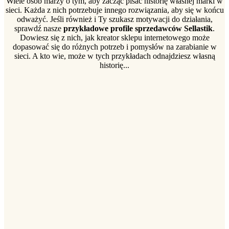
Wiele osób marzy o tym, aby zacząć pisać historię własnej marki w
sieci. Każda z nich potrzebuje innego rozwiązania, aby się w końcu
odważyć. Jeśli również i Ty szukasz motywacji do działania,
sprawdź nasze
przykładowe profile sprzedawców Sellastik
.
Dowiesz się z nich, jak kreator sklepu internetowego może
dopasować się do różnych potrzeb i pomysłów na zarabianie w
sieci. A kto wie, może w tych przykładach odnajdziesz własną
historię...