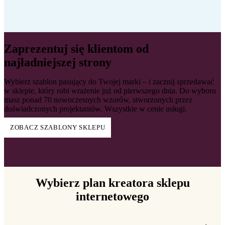
Zaprezentuj się klientom od
najładniejszej strony
Wybierz szablon pasujący do Twojej marki – i zacznij sprzedawać
w sklepie, który robi wrażenie już od pierwszego dnia. Do wyboru
masz ponad 70 nowoczesnych wzorów, stworzonych przez
doświadczonych projektantów. Wszystkie w cenie usługi.
ZOBACZ SZABLONY SKLEPU
Wybierz plan kreatora sklepu
internetowego