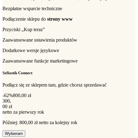
Bezpłatne wsparcie techniczne
Podłączenie sklepu do
strony www
Przyciski „Kup teraz”
Zaawansowane ustawienia produktów
Dodatkowe wersje językowe
Zaawansowane funkcje marketingowe
Sellastik Connect
Podłącz się ze sklepem tam, gdzie chcesz sprzedawać
-62%
800,00 zł
300,00 zł netto za pierwszy rok
300
,
00 zł
netto za pierwszy rok
Później: 800,00 zł netto za kolejny rok
Wybieram