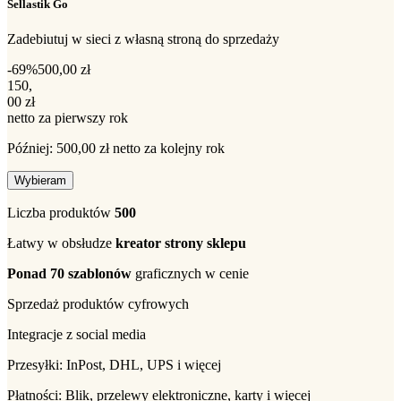
Sellastik Go
Zadebiutuj w sieci z własną stroną do sprzedaży
-69%
500,00 zł
150,00 zł netto za pierwszy rok
150
,
00 zł
netto za pierwszy rok
Później: 500,00 zł netto za kolejny rok
Wybieram
Liczba produktów
500
Łatwy w obsłudze
kreator strony sklepu
Ponad 70 szablonów
graficznych w cenie
Sprzedaż produktów cyfrowych
Integracje z social media
Przesyłki: InPost, DHL, UPS i więcej
Płatności: Blik, przelewy elektroniczne, karty i więcej