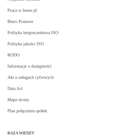
Praca w home.pl
Biuro Prasowe
Polityka bezpieczeństwa ISO
Konta pracowników
Szybkie dostarczanie treści za pomocą CDN
Konta pracowników
Polityka jakości ISO
Szybkie dostarczanie treści za pomocą CDN
0
RODO
0
Informacje o dostępności
10
Akt o usługach cyfrowych
100
Data Act
Mapa strony
Plan połączenia spółek
BAZA WIEDZY