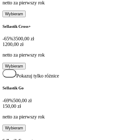
netto za pierwszy rok
Wybieram
Sellastik Cross+
-65%
3500,00 zł
1200,00 zł
1200
,
00 zł
netto za pierwszy rok
Wybieram
Pokazuj tylko różnice
Sellastik Go
-69%
500,00 zł
150,00 zł
150
,
00 zł
netto za pierwszy rok
Wybieram