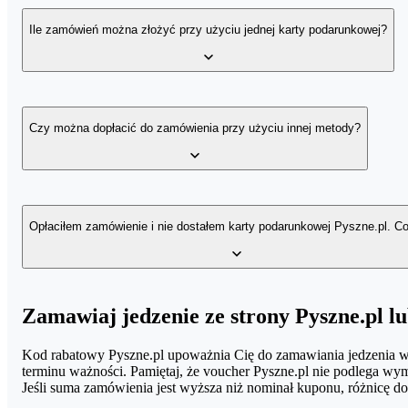
Aby użyć kodu rabatowego, dodaj zamówienie do koszyka na stro
zostanie odjęta od sumy zamówienia.
Ile zamówień można złożyć przy użyciu jednej karty podarunkowej?
W ramach płatności kartą podarunkową Pyszne.pl złożysz tyle zam
Czy można dopłacić do zamówienia przy użyciu innej metody?
Tak. Jeśli Twoja karta podarunkowa Pyszne.pl dla zamówienia ma z
Opłaciłem zamówienie i nie dostałem karty podarunkowej Pyszne.pl. Co
Kartę podarunkową wysyłamy automatycznie po zaksięgowaniu płatn
Zamawiaj jedzenie ze strony Pyszne.pl lu
ofertami.
Kod rabatowy Pyszne.pl upoważnia Cię do zamawiania jedzenia w r
Zweryfikuj dodatkowo, czy podczas składania zamówienia na voucher
terminu ważności. Pamiętaj, że voucher Pyszne.pl nie podlega wy
Jeśli suma zamówienia jest wyższa niż nominał kuponu, różnicę dop