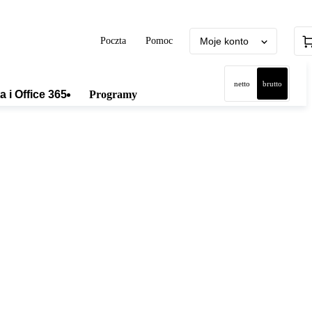
Poczta
Pomoc
Moje konto
netto
brutto
a i Office 365
Programy