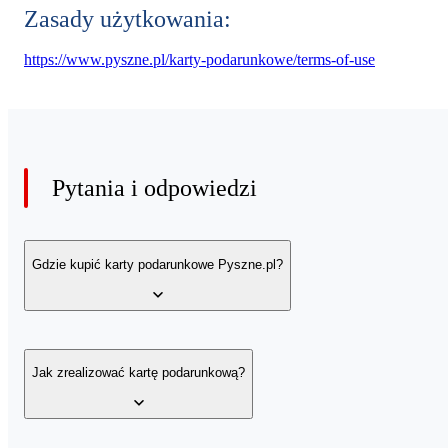
Zasady użytkowania:
https://www.pyszne.pl/karty-podarunkowe/terms-of-use
Pytania i odpowiedzi
Gdzie kupić karty podarunkowe Pyszne.pl?
Karty podarunkowe Pyszne.pl kupisz w sklepie oficjalnych partn
Jak zrealizować kartę podarunkową?