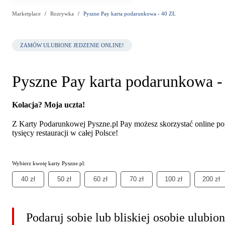
Marketplace
Rozrywka
Pyszne Pay karta podarunkowa - 40 ZŁ
ZAMÓW ULUBIONE JEDZENIE ONLINE!
Pyszne Pay karta podarunkowa -
Kolacja? Moja uczta!
Z Karty Podarunkowej Pyszne.pl Pay możesz skorzystać online po
tysięcy restauracji w całej Polsce!
Wybierz kwotę karty Pyszne.pl:
40 zł
50 zł
60 zł
70 zł
100 zł
200 zł
Podaruj sobie lub bliskiej osobie ulubion