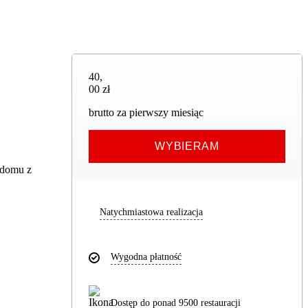
40,00 zł
40
,
00 zł
brutto za pierwszy miesiąc
WYBIERAM
 domu z
Natychmiastowa realizacja
Wygodna płatność
Dostęp do ponad 9500 restauracji