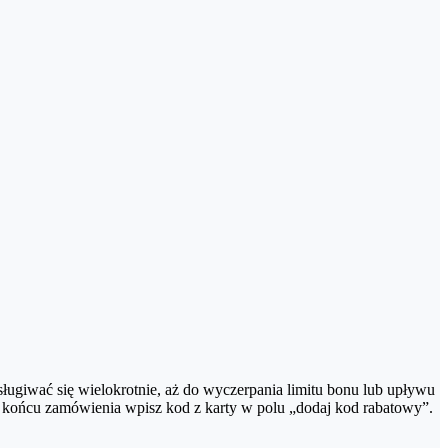
OD RABATOWY”. Po zatwierdzeniu wartość karty podarunkowej
na do momentu wyczerpania środków na karcie.
y wiadomość z voucherem nie trafiła do folderu ze spamem lub
ługiwać się wielokrotnie, aż do wyczerpania limitu bonu lub upływu
esz mieć problemy, skontaktuj się z naszą infolinią.
na końcu zamówienia wpisz kod z karty w polu „dodaj kod rabatowy”.