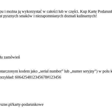
upu i można ją wykorzystać w całości lub w części. Kup Kartę Podaru
wiat pysznych smaków i niezapomnianych doznań kulinarnych!
ądu zamówień
starczonym kodem jako „serial number” lub „numer seryjny”) w polu 
a przykład: 6064254812345678#123456
yszne.pl/karty-podarunkowe