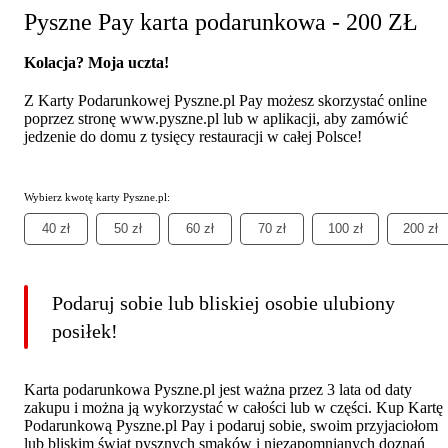
Pyszne Pay karta podarunkowa - 200 ZŁ
Kolacja? Moja uczta!
Z Karty Podarunkowej Pyszne.pl Pay możesz skorzystać online
poprzez stronę www.pyszne.pl lub w aplikacji, aby zamówić
jedzenie do domu z tysięcy restauracji w całej Polsce!
Wybierz kwotę karty Pyszne.pl:
40 zł
50 zł
60 zł
70 zł
100 zł
200 zł
Podaruj sobie lub bliskiej osobie ulubiony
posiłek!
Karta podarunkowa Pyszne.pl jest ważna przez 3 lata od daty
zakupu i można ją wykorzystać w całości lub w części. Kup Kartę
Podarunkową Pyszne.pl Pay i podaruj sobie, swoim przyjaciołom
lub bliskim świat pysznych smaków i niezapomnianych doznań