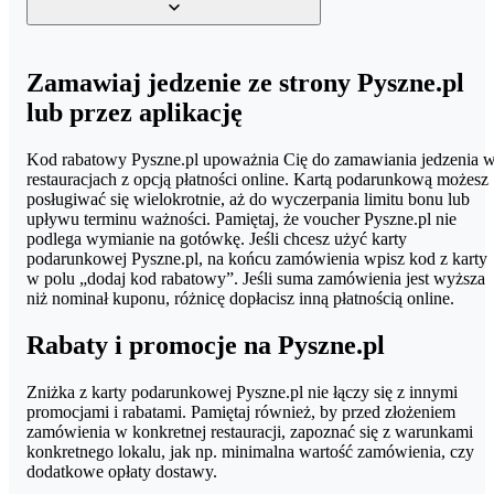
podarunkowej zostanie odjęta od sumy zamówienia.
Karty podarunkowe Pyszne.pl kupisz w sklepie oficjalnych
Zamawiaj jedzenie ze strony Pyszne.pl
partnerów, między innymi w home.pl. Masz do wyboru różne
lub przez aplikację
nominały voucherów: od 40 do 200 zł.
Kod rabatowy Pyszne.pl upoważnia Cię do zamawiania jedzenia 
restauracjach z opcją płatności online. Kartą podarunkową możesz
posługiwać się wielokrotnie, aż do wyczerpania limitu bonu lub
upływu terminu ważności. Pamiętaj, że voucher Pyszne.pl nie
podlega wymianie na gotówkę. Jeśli chcesz użyć karty
podarunkowej Pyszne.pl, na końcu zamówienia wpisz kod z karty
w polu „dodaj kod rabatowy”. Jeśli suma zamówienia jest wyższa
niż nominał kuponu, różnicę dopłacisz inną płatnością online.
Rabaty i promocje na Pyszne.pl
Zniżka z karty podarunkowej Pyszne.pl nie łączy się z innymi
promocjami i rabatami. Pamiętaj również, by przed złożeniem
zamówienia w konkretnej restauracji, zapoznać się z warunkami
konkretnego lokalu, jak np. minimalna wartość zamówienia, czy
dodatkowe opłaty dostawy.