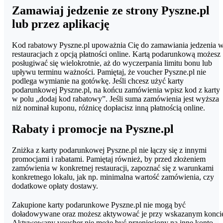
Karty podarunkowe Pyszne.pl kupisz w sklepie oficjalnych
Zamawiaj jedzenie ze strony Pyszne.pl
partnerów, między innymi w home.pl. Masz do wyboru różne
lub przez aplikację
nominały voucherów: od 40 do 200 zł.
Kod rabatowy Pyszne.pl upoważnia Cię do zamawiania jedzenia 
restauracjach z opcją płatności online. Kartą podarunkową możesz
posługiwać się wielokrotnie, aż do wyczerpania limitu bonu lub
upływu terminu ważności. Pamiętaj, że voucher Pyszne.pl nie
podlega wymianie na gotówkę. Jeśli chcesz użyć karty
podarunkowej Pyszne.pl, na końcu zamówienia wpisz kod z karty
w polu „dodaj kod rabatowy”. Jeśli suma zamówienia jest wyższa
niż nominał kuponu, różnicę dopłacisz inną płatnością online.
Rabaty i promocje na Pyszne.pl
Zniżka z karty podarunkowej Pyszne.pl nie łączy się z innymi
promocjami i rabatami. Pamiętaj również, by przed złożeniem
zamówienia w konkretnej restauracji, zapoznać się z warunkami
konkretnego lokalu, jak np. minimalna wartość zamówienia, czy
dodatkowe opłaty dostawy.
Zakupione karty podarunkowe Pyszne.pl nie mogą być
doładowywane oraz możesz aktywować je przy wskazanym konci
Aktywowany voucher nie może być przeniesiony na inne konto