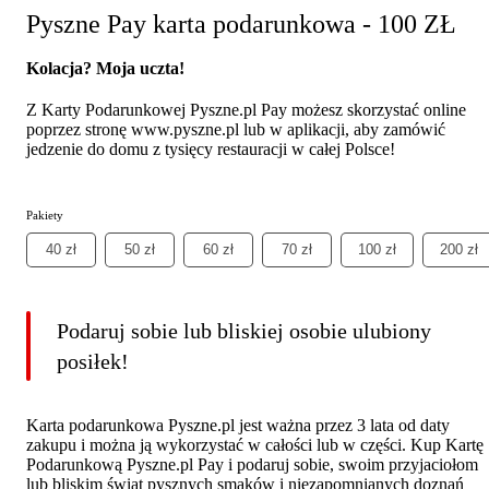
Pyszne Pay karta podarunkowa - 100 ZŁ
Kolacja? Moja uczta!
Z Karty Podarunkowej Pyszne.pl Pay możesz skorzystać online
poprzez stronę www.pyszne.pl lub w aplikacji, aby zamówić
jedzenie do domu z tysięcy restauracji w całej Polsce!
Pakiety
40 zł
50 zł
60 zł
70 zł
100 zł
200 zł
Podaruj sobie lub bliskiej osobie ulubiony
posiłek!
Karta podarunkowa Pyszne.pl jest ważna przez 3 lata od daty
zakupu i można ją wykorzystać w całości lub w części. Kup Kartę
Podarunkową Pyszne.pl Pay i podaruj sobie, swoim przyjaciołom
lub bliskim świat pysznych smaków i niezapomnianych doznań