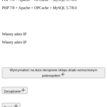
PHP 7/8 + Apache + OPCache + MySQL 5.7/8.0
Własny adres IP
Własny adres IP
Wytrzymałość na duże obciążenie sklepu dzięki wzmocnionym
podzespołom
Procesory
Zarządzanie
Procesory
Instalator PrestaShop
AMD EPYC 7343 Milan