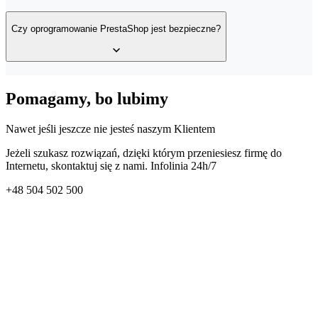
Sklep możesz zintegrować z praktycznie z każdą usługą e-
commerce – systemami płatności (np. PayU, Tpay), firmami
Czy oprogramowanie PrestaShop jest bezpieczne?
kurierskimi (np. InPost, DPD, Fedex), hurtowniami (również w
modelu dropshipping) i platformami aukcyjnymi (np. Allegro). Po
uruchomieniu modułu Addons Marketplace możesz szybko
odnaleźć interesujące Cię wtyczki i je włączyć (są dostępne w
wersji płatnej i darmowej).
Tak, oprogramowanie jest regularnie aktualizowane przez twórców.
Pomagamy, bo lubimy
Powiadomienia o nowych aktualizacjach pojawiają się w panelu
administracyjnym sklepu.
Nawet jeśli jeszcze nie jesteś naszym Klientem
Jeżeli szukasz rozwiązań, dzięki którym przeniesiesz firmę do
Internetu, skontaktuj się z nami. Infolinia 24h/7
+48
504 502 500