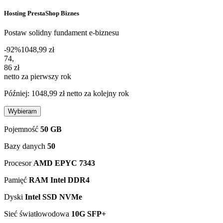
Hosting PrestaShop Biznes
Postaw solidny fundament e-biznesu
-92%
1048,99 zł
74,86 zł netto za pierwszy rok
74
,
86 zł
netto za pierwszy rok
Później: 1048,99 zł netto za kolejny rok
Wybieram
Pojemność
50 GB
Bazy danych
50
Procesor
AMD EPYC 7343
Pamięć
RAM Intel DDR4
Dyski
Intel SSD NVMe
Sieć światłowodowa
10G SFP+