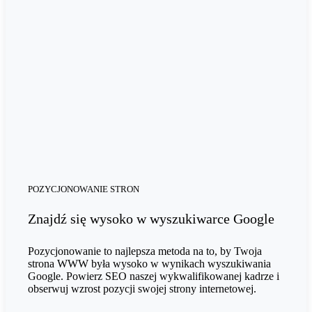
99% w skali miesiąca kalendarzowego
WAF
Interfejs sieciowy
WebFTP
99% w skali miesiąca kalendarzowego
WAF
Dualna architektura 10G SFP+
Bezpłatna pomoc techniczna
Dualna architektura 10G SFP+
IMAP/POP3/SMTP
Bezpłatna pomoc techniczna
Dualna architektura 10G SFP+
IMAP/POP3/SMTP
Dostęp przez SSH
SNI
Dostęp przez SSH
SNI
Hosting redundantny
Ochrona antywirusowa
Hosting redundantny
Ochrona antywirusowa
POZYCJONOWANIE STRON
Dostęp do phpMyAdmin
Dostęp do logów serwera WWW i FTP
Znajdź się wysoko w wyszukiwarce Google
Dostęp do phpMyAdmin
Dostęp do logów serwera WWW i FTP
Pozycjonowanie to najlepsza metoda na to, by Twoja
strona WWW była wysoko w wynikach wyszukiwania
Ochrona antyspamowa
Google. Powierz SEO naszej wykwalifikowanej kadrze i
Ochrona antyspamowa
obserwuj wzrost pozycji swojej strony internetowej.