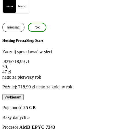
netto
brutto
miesiąc
rok
Hosting PrestaShop Start
Zacznij sprzedawać w sieci
-92%
718,99 zł
50,47 zł netto za pierwszy rok
50
,
47 zł
netto za pierwszy rok
Później: 718,99 zł netto za kolejny rok
Wybieram
Pojemność
25 GB
Bazy danych
5
Procesor
AMD EPYC 7343