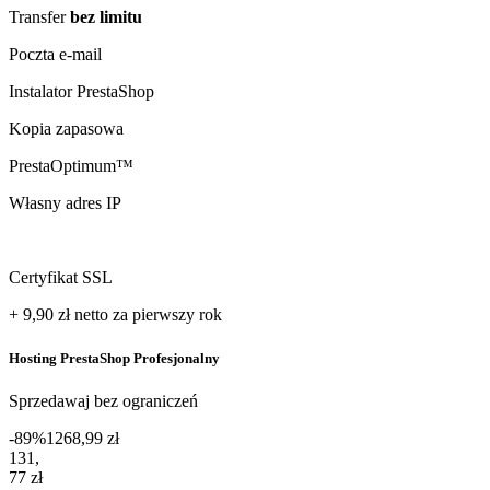
Transfer
bez limitu
Poczta e-mail
Instalator PrestaShop
Kopia zapasowa
PrestaOptimum™
Własny adres IP
Certyfikat SSL
+ 9,90 zł
netto
za pierwszy rok
Hosting PrestaShop Profesjonalny
Sprzedawaj bez ograniczeń
-89%
1268,99 zł
131,77 zł netto za pierwszy rok
131
,
77 zł