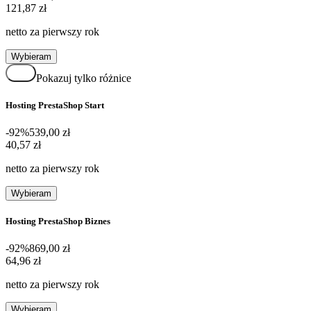
121,87 zł
121
,
87 zł
netto za pierwszy rok
Wybieram
Pokazuj tylko różnice
Hosting PrestaShop Start
-92%
539,00 zł
40,57 zł
40
,
57 zł
netto za pierwszy rok
Wybieram
Hosting PrestaShop Biznes
-92%
869,00 zł
64,96 zł
64
,
96 zł
netto za pierwszy rok
Wybieram