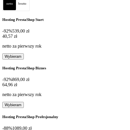
netto
brutto
Hosting PrestaShop Start
-92%
539,00 zł
40,57 zł
40
,
57 zł
netto za pierwszy rok
Wybieram
Hosting PrestaShop Biznes
-92%
869,00 zł
64,96 zł
64
,
96 zł
netto za pierwszy rok
Wybieram
Hosting PrestaShop Profesjonalny
-88%
1089,00 zł