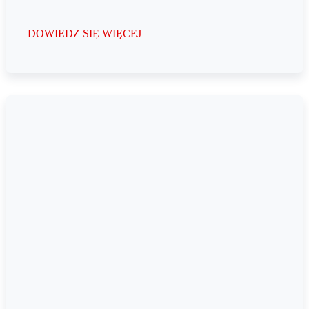
DOWIEDZ SIĘ WIĘCEJ
Dostęp do poczty w przeglądarce
Dostęp do poczty w przeglądarce
Autoresponder
Autoresponder