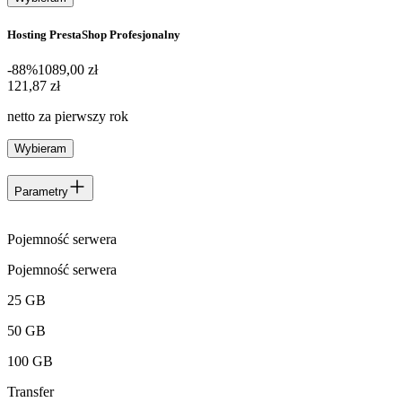
Hosting PrestaShop Profesjonalny
-88%
1089,00 zł
121,87 zł
121
,
87 zł
netto za pierwszy rok
Wybieram
Parametry
Pojemność serwera
Pojemność serwera
25 GB
50 GB
100 GB
Transfer