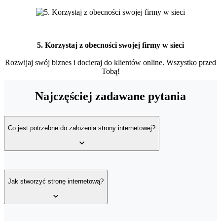
5. Korzystaj z obecności swojej firmy w sieci
Rozwijaj swój biznes i docieraj do klientów online. Wszystko przed
Tobą!
Najczęściej zadawane pytania
Co jest potrzebne do założenia strony internetowej?
Do założenia strony internetowej niezbędny będzie hosting i
domena, to podstawy do wystartowania w sieci. Jeśli zależy Ci na
Jak stworzyć stronę internetową?
tym, by Twoja witryna była bezpieczna, kluczową rolę odegra
certyfikat SSL.