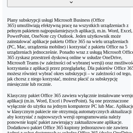
jednorazowa czynność i dotyczy utworzenia oraz konfiguracji
maksymalnie 5 użytkowników pakietu Microsoft Office 365.
W ciągu ostatnich lat część licencji Microsoft 365 zmieniła swoje
Plany subskrypcji usługi Microsoft Business (Office
Pomoc Podstawowa
nazwy. Oto lista obecnych nazw licencji z ich poprzednimi
365) umożliwiają efektywną pracę na wszystkich urządzeniach z
Usługa kierowana do małych i średnich firm. W jej skład wchodzą:
wersjami:
pełnym pakietem najpopularniejszych aplikacji, m.in. Word, Excel,
utworzenie listy użytkowników oraz ich haseł, przypisanie licencji
PowerPoint, OneNote czy Outlook. Jeden użytkownik może
do użytkowników i nadanie im uprawnień oraz przypisanie własne
zainstalować aplikacje pakietu Office 365 na wielu urządzeniach
Microsoft 365 Business Basic (dawniej → Office 365
domeny.
(PC, Mac, urządzenia mobilne) i korzystać z pakietu Office na 5
Business Essentials)
urządzeniach jednocześnie. Ponadto wraz z usługą Microsoft Offic
Pomoc Rozszerzona
365 zyskasz przestrzeń dyskową online w usłudze OneDrive,
Aplikacje Microsoft 365 dla biznesu (dawniej → Office 365
Microsoft Teams (w zależności od wybranej wersji) oraz możliwoś
Usługa kierowana do dużych firm i przedsiębiorstw. Pomoc
Business)
korzystania z aplikacji przez przeglądarkę. Dla pakietów Office 36
rozszerzona obejmuje utworzenie listy użytkowników oraz ich
możesz również wybrać okres subskrypcji – w zależności od tego,
haseł, przypisanie licencji do użytkowników i nadanie im
Microsoft 365 Business Standard (dawniej → Office 365
jak chcesz z niego korzystać, możesz płacić za subskrypcję
uprawnień, przypisanie własnej domeny, migracja poczty z serwer
Business Premium)
miesięcznie lub rocznie.
home.pl oraz konfiguracja tzw. hybrydy - środowiska na serwerze
home.pl i Exchange Online jednocześnie.
Klasyczny pakiet Office 365 zawiera wyłącznie instalowane wersj
aplikacji (m.in. Word, Excel i PowerPoint). Są one przeznaczone
wyłącznie do użytku na jednym komputerze PC lub Mac. Aplikacj
w klasycznym pakiecie nie otrzymują automatycznych aktualizacji 
aby korzystać z najnowszych wersji oprogramowania należy
ponownie kupić pakiet zawierający zaktualizowane aplikacje.
Dodatkowo pakiet Office 365 kupiony jednorazowo nie zawiera
żadnej z usług dostępnych w usłudze Office 365 (dysku OneDrive,