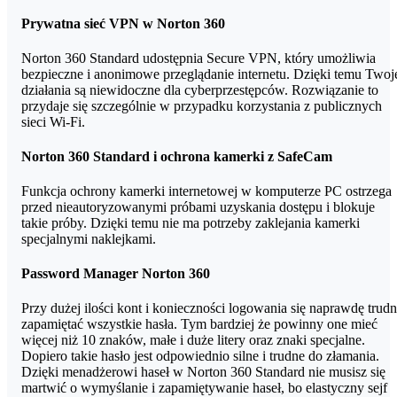
etapie podawać danych rozliczeniowych, wybierz antywirusa
Prywatna sieć VPN w Norton 360
Norton 360 z dopiskiem "BEZ KARTY"
:
Norton 360 Standard udostępnia Secure VPN, który umożliwia
bezpieczne i anonimowe przeglądanie internetu. Dzięki temu Twoj
Norton 360 Standard - 1 stanowisko (bez karty)
działania są niewidoczne dla cyberprzestępców. Rozwiązanie to
przydaje się szczególnie w przypadku korzystania z publicznych
Norton 360 Deluxe - 3 lub 5 stanowisk (bez karty)
sieci Wi-Fi.
Norton 360 Premium - 10 stanowisk (bez karty)
Norton 360 Standard i ochrona kamerki z SafeCam
Klucze Norton 360, które nie mają swoich wariantów "bez karty",
ale i tak
nie wymagają podawania karty bankowej
:
Funkcja ochrony kamerki internetowej w komputerze PC ostrzega
przed nieautoryzowanymi próbami uzyskania dostępu i blokuje
takie próby. Dzięki temu nie ma potrzeby zaklejania kamerki
Norton 360 Advanced - 10 stanowisk
specjalnymi naklejkami.
Norton 360 Platinum - 20 stanowisk
Password Manager Norton 360
Przy dużej ilości kont i konieczności logowania się naprawdę trud
zapamiętać wszystkie hasła. Tym bardziej że powinny one mieć
więcej niż 10 znaków, małe i duże litery oraz znaki specjalne.
Dopiero takie hasło jest odpowiednio silne i trudne do złamania.
Dzięki menadżerowi haseł w Norton 360 Standard nie musisz się
martwić o wymyślanie i zapamiętywanie haseł, bo elastyczny sejf