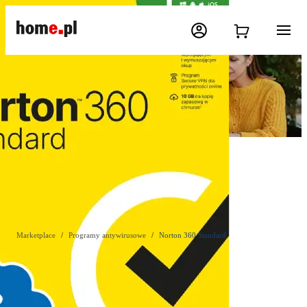
Marketplace
Programy antywirusowe
Norton 360 Standard
OCHRONA WIELU SYSTEMÓW OPERACYJNYCH