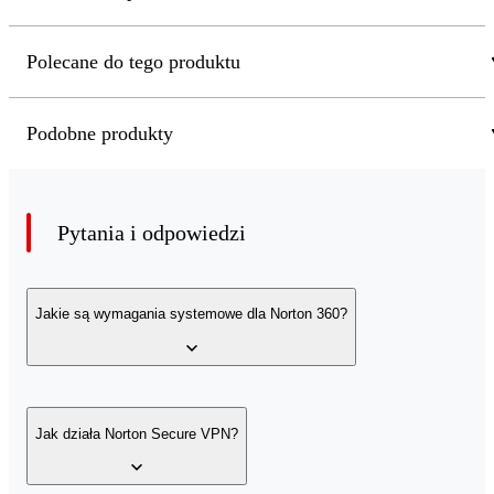
Polecane do tego produktu
Podobne produkty
Pytania i odpowiedzi
Jakie są wymagania systemowe dla Norton 360?
Windows 11, Windows 10 (wszystkie wersje), Windows 8/8
Jak działa Norton Secure VPN?
(wszystkie wersje). Niektóre funkcje ochrony mogą nie być
dostępne w przeglądarkach uruchamianych z poziomu ekran
startowego systemu Windows 8. Windows 7 (wszystkie