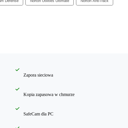
am Defense
Norton Utilities Ultimate
Norton AntiTrack
Zapora sieciowa
Kopia zapasowa w chmurze
SafeCam dla PC