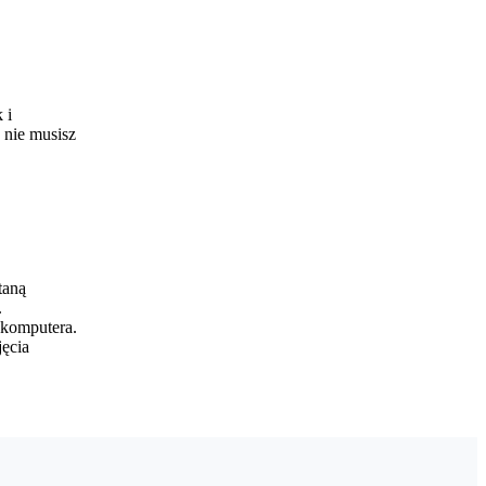
 i
 nie musisz
taną
.
 komputera.
jęcia