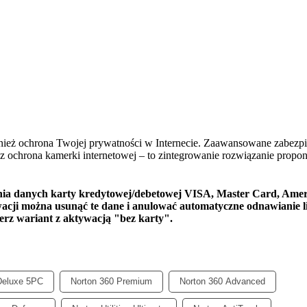
wnież ochrona Twojej prywatności w Internecie. Zaawansowane zabezp
az ochrona kamerki internetowej – to zintegrowanie rozwiązanie propo
ia danych karty kredytowej/debetowej VISA, Master Card, Ame
wacji można usunąć te dane i anulować automatyczne odnawianie li
ierz wariant z aktywacją "bez karty".
Deluxe 5PC
Norton 360 Premium
Norton 360 Advanced