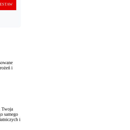
ESTAW
nsowane
rożeń i
u Twoja
ego samego
atniczych i