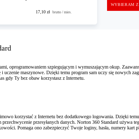
WYBIERAM Z
17,10 zł
brutto / mies.
dard
usami, oprogramowaniem szpiegującym i wymuszającym okup. Zaawa
ję i uczenie maszynowe. Dzięki temu program sam uczy się nowych zag
as gdy Ty bez obaw korzystasz z Internetu.
nimowo korzystać z Internetu bez dodatkowego logowania. Dzięki tem
rom przechwycenie przesyłanych danych. Norton 360 Standard używa t
owości. Pomaga ono zabezpieczyć Twoje loginy, hasła, numery kart pł