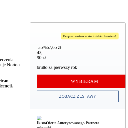
Bezpieczeństwo w sieci niskim kosztem!
-35%
67,65 zł
43,90 zł
43
,
90 zł
ieczenia
nuje Norton
brutto za pierwszy rok
rican
WYBIERAM
cencji.
ZOBACZ ZESTAWY
Oferta Autoryzowanego Partnera