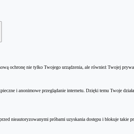
przechowuje loginy i hasła, a także numery kart płatniczych czy ube
haseł istnieje możliwość zarządzania danymi do logowania (edytowani
zej podczas aktywacji klucza. Jednak po zalogowaniu na konto my.nor
ą ochronę nie tylko Twojego urządzenia, ale również Twojej prywat
m etapie podawać danych rozliczeniowych, wybierz antywirusa
Norton 3
ieczne i anonimowe przeglądanie internetu. Dzięki temu Twoje działa
.
le i tak
nie wymagają podawania karty bankowej
:
rzed nieautoryzowanymi próbami uzyskania dostępu i blokuje takie pr