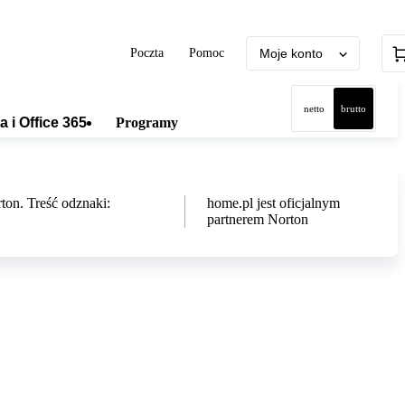
Poczta
Pomoc
Moje konto
netto
brutto
a i Office 365
Programy
home.pl jest oficjalnym
partnerem Norton