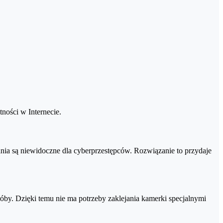
zpieczeń. Dostęp do skarbca następuje przez logowanie za pomocą
e, aktualizowanie, usuwanie).
ton, możesz wyłączyć automatyczne odnawianie licencji i zmienić
ności w Internecie.
60 z dopiskiem "BEZ KARTY"
:
nia są niewidoczne dla cyberprzestępców. Rozwiązanie to przydaje
óby. Dzięki temu nie ma potrzeby zaklejania kamerki specjalnymi