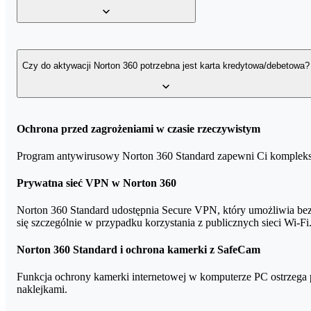
Norton 360 Deluxe – 25 GB lub 50 GB
Norton 360 Premium – 75 GB
Norton Password Manager tworzy zaszyfrowany skarbiec, w którym 
Norton 360 Platinum – 100 GB
głównego hasła – tylko to hasło musisz zapamiętać. W menedżerze 
Czy do aktywacji Norton 360 potrzebna jest karta kredytowa/debetowa?
Norton 360 Advanced – 200 GB
Część produktów Norton 360 wymaga podania danych karty płatnic
Ochrona przed zagrożeniami w czasie rzeczywistym
lub całkowicie usunąć dane swojej karty.
Program antywirusowy Norton 360 Standard zapewni Ci kompleksow
Jeśli jednak zależy Ci na pełnej dyskrecji i nie chcesz na żadny
Prywatna sieć VPN w Norton 360
Norton 360 Standard - 1 stanowisko (bez karty)
Norton 360 Standard udostępnia Secure VPN, który umożliwia bezp
się szczególnie w przypadku korzystania z publicznych sieci Wi-Fi
Norton 360 Deluxe - 3 lub 5 stanowisk (bez karty)
Norton 360 Standard i ochrona kamerki z SafeCam
Norton 360 Premium - 10 stanowisk (bez karty)
Klucze Norton 360, które nie mają swoich wariantów "bez karty", a
Funkcja ochrony kamerki internetowej w komputerze PC ostrzega p
naklejkami.
Norton 360 Advanced - 10 stanowisk