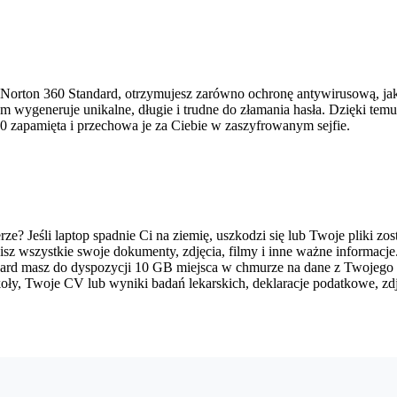
 Norton 360 Standard, otrzymujesz zarówno ochronę antywirusową, jak
 wygeneruje unikalne, długie i trudne do złamania hasła. Dzięki temu
60 zapamięta i przechowa je za Ciebie w zaszyfrowanym sejfie.
e? Jeśli laptop spadnie Ci na ziemię, uszkodzi się lub Twoje pliki zos
z wszystkie swoje dokumenty, zdjęcia, filmy i inne ważne informacje
dard masz do dyspozycji 10 GB miejsca w chmurze na dane z Twojego
oły, Twoje CV lub wyniki badań lekarskich, deklaracje podatkowe, zd