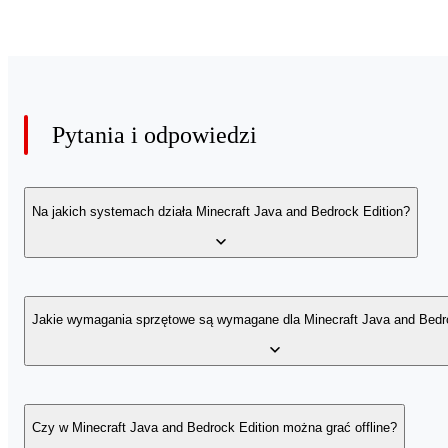
Pytania i odpowiedzi
Na jakich systemach działa Minecraft Java and Bedrock Edition?
Wymagania systemowe: Windows 10/11: z aktualizacjami; Mac: ma
aktualizacjami.
Jakie wymagania sprzętowe są wymagane dla Minecraft Java and Bedr
Wymagania dotyczące komputera dla Minecraft Java Edition:
Czy w Minecraft Java and Bedrock Edition można grać offline?