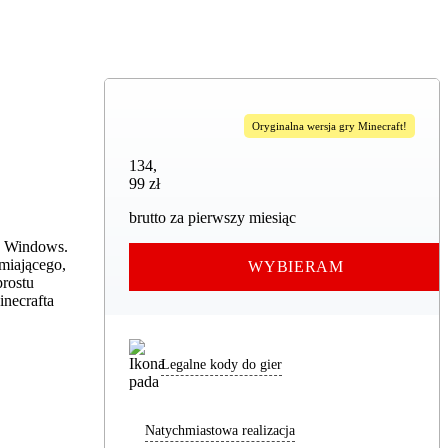
Oryginalna wersja gry Minecraft!
134,99 zł
134
,
99 zł
brutto za pierwszy miesiąc
mu Windows.
miającego,
WYBIERAM
prostu
inecrafta
Legalne kody do gier
Natychmiastowa realizacja