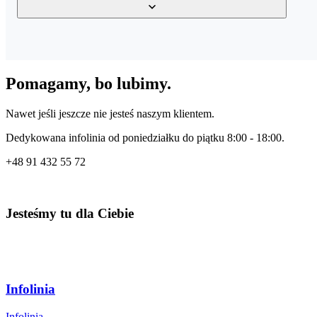
procesor: Intel i7-6500U | AMD A8-6600K;
procesor graficzny: NVIDIA GeForce 940M | AMD Radeo
Do pobrania plików Minecraft wymagane jest połączenie z Internete
pamięć: 8 GB RAM;
Pomagamy, bo lubimy.
pamięć masowa: 4 GB na dysku SSD.
Wydajność zwiększa się w przypadku systemów wyższej klasy.
Nawet jeśli jeszcze nie jesteś naszym klientem.
Dedykowana infolinia od poniedziałku do piątku 8:00 - 18:00.
+48
91 432 55 72
Jesteśmy tu dla Ciebie
Infolinia
Infolinia