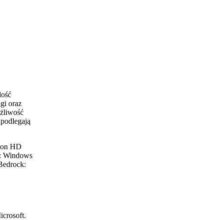
lość
gi oraz
ożliwość
podlegają
deon HD
a: Windows
Bedrock:
crosoft.