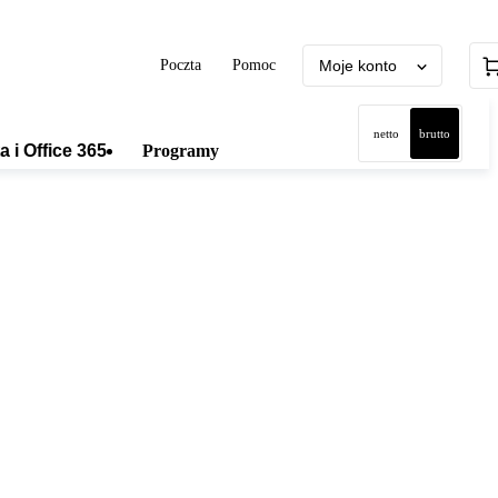
Poczta
Pomoc
Moje konto
netto
brutto
a i Office 365
Programy