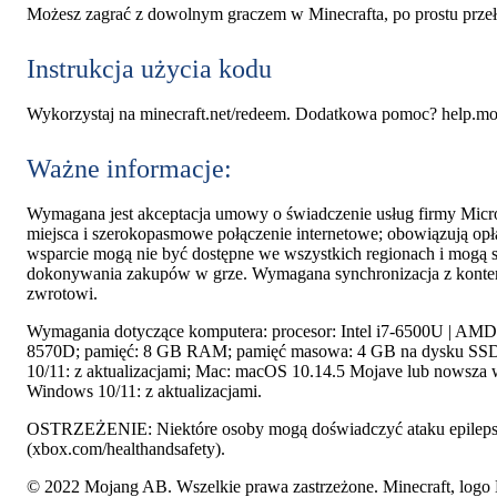
Możesz zagrać z dowolnym graczem w Minecrafta, po prostu przełą
Instrukcja użycia kodu
Wykorzystaj na minecraft.net/redeem. Dodatkowa pomoc? help.m
Ważne informacje:
Wymagana jest akceptacja umowy o świadczenie usług firmy Micro
miejsca i szerokopasmowe połączenie internetowe; obowiązują opła
wsparcie mogą nie być dostępne we wszystkich regionach i mogą 
dokonywania zakupów w grze. Wymagana synchronizacja z kontem
zwrotowi.
Wymagania dotyczące komputera: procesor: Intel i7-6500U | 
8570D; pamięć: 8 GB RAM; pamięć masowa: 4 GB na dysku SSD. 
10/11: z aktualizacjami; Mac: macOS 10.14.5 Mojave lub nowsza 
Windows 10/11: z aktualizacjami.
OSTRZEŻENIE: Niektóre osoby mogą doświadczyć ataku epilepsji
(xbox.com/healthandsafety).
© 2022 Mojang AB. Wszelkie prawa zastrzeżone. Minecraft, logo 