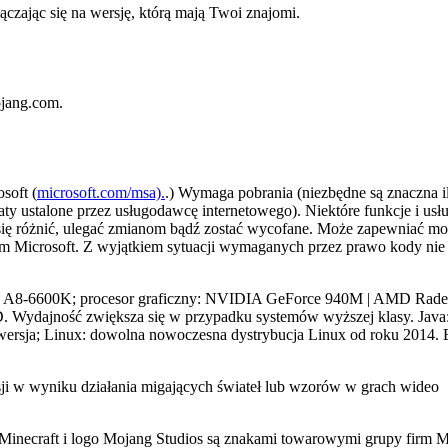
czając się na wersję, którą mają Twoi znajomi.
ojang.com.
soft (
microsoft.com/msa).
.) Wymaga pobrania (niezbędne są znaczna i
ty ustalone przez usługodawcę internetowego). Niektóre funkcje i usłu
się różnić, ulegać zmianom bądź zostać wycofane. Może zapewniać m
 Microsoft. Z wyjątkiem sytuacji wymaganych przez prawo kody nie 
AMD A8-6600K; procesor graficzny: NVIDIA GeForce 940M | AMD Ra
Wydajność zwiększa się w przypadku systemów wyższej klasy. Jav
wersja; Linux: dowolna nowoczesna dystrybucja Linux od roku 2014. 
 w wyniku działania migających świateł lub wzorów w grach wideo
Minecraft i logo Mojang Studios są znakami towarowymi grupy firm Mi