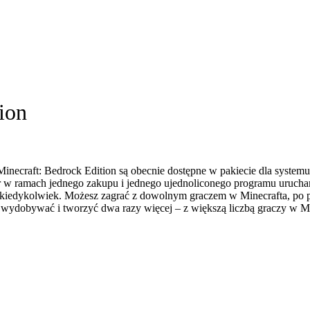
ion
 Minecraft: Bedrock Edition są obecnie dostępne w pakiecie dla syste
er w ramach jednego zakupu i jednego ujednoliconego programu urucha
 niż kiedykolwiek. Możesz zagrać z dowolnym graczem w Minecrafta, po 
z wydobywać i tworzyć dwa razy więcej – z większą liczbą graczy w M