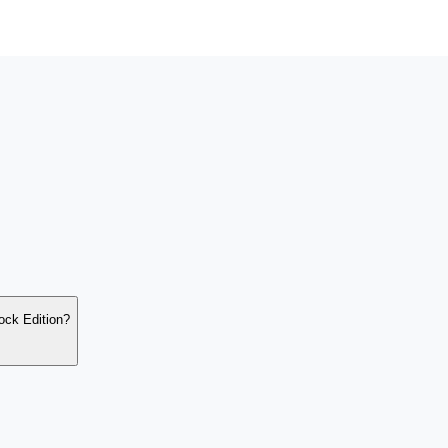
cOS 10.14.5 Mojave lub nowsza wersja; Linux: dowolna nowoczesna 
ock Edition?