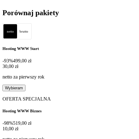
Porównaj pakiety
netto
brutto
Hosting WWW Start
-93%
499,00 zł
30,00 zł
30
,
00 zł
netto za pierwszy rok
Wybieram
OFERTA SPECJALNA
Hosting WWW Biznes
-98%
519,00 zł
10,00 zł
10
,
00 zł