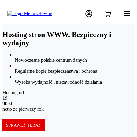
Hosting stron WWW. Bezpieczny i
wydajny
Nowoczesne polskie centrum danych
Regularne kopie bezpieczeństwa i ochrona
Wysoka wydajność i niezawodność działania
Hosting od:
19,90 zł netto za pierwszy rok
19
,
90
zł
netto za pierwszy rok
SPRAWDŹ TERAZ