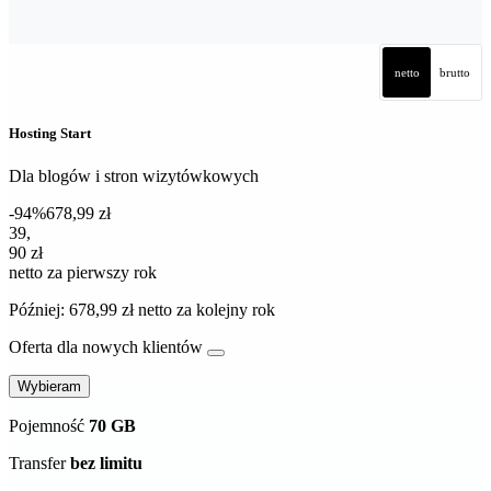
netto
brutto
Hosting Start
Dla blogów i stron wizytówkowych
-94%
678,99 zł
39,90 zł netto za pierwszy rok
39
,
90 zł
netto za pierwszy rok
Później: 678,99 zł netto za kolejny rok
Oferta dla nowych klientów
Wybieram
Pojemność
70 GB
Transfer
bez limitu