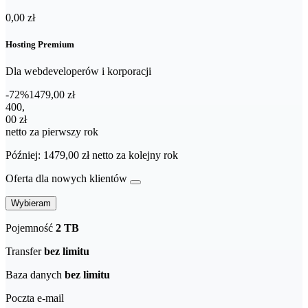
0,00 zł
Hosting Premium
Dla webdeveloperów i korporacji
-72%
1479,00 zł
400,00 zł netto za pierwszy rok
400
,
00 zł
netto za pierwszy rok
Później: 1479,00 zł netto za kolejny rok
Oferta dla nowych klientów
Wybieram
Pojemność
2 TB
Transfer
bez limitu
Baza danych
bez limitu
Poczta e-mail