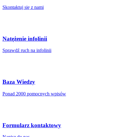
do 15 000
Skontaktuj się z nami
do 20 000
do 75 000
do 150 000
Natężenie infolinii
Limit ilości plików
Sprawdź ruch na infolinii
Limit ilości plików
500 000
1 000 000
Baza Wiedzy
1 500 000
Ponad 2000 pomocnych wpisów
2 500 000
Formularz kontaktowy
Napisz do nas