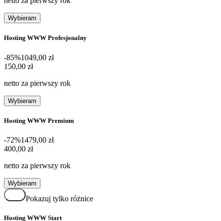
netto za pierwszy rok
Wybieram
Hosting WWW Profesjonalny
-85%
1049,00 zł
150,00 zł
150
,
00 zł
netto za pierwszy rok
Wybieram
Hosting WWW Premium
-72%
1479,00 zł
400,00 zł
400
,
00 zł
netto za pierwszy rok
Wybieram
Pokazuj tylko różnice
Hosting WWW Start