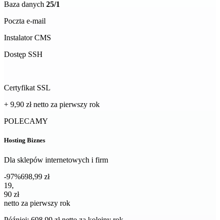
Baza danych
25/1
Poczta e-mail
Instalator CMS
Dostęp SSH
Certyfikat SSL
+ 9,90 zł
netto
za pierwszy rok
POLECAMY
Hosting Biznes
Dla sklepów internetowych i firm
-97%
698,99 zł
19,90 zł netto za pierwszy rok
19
,
90 zł
netto za pierwszy rok
Później: 698,99 zł netto za kolejny rok