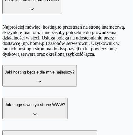
600 s
Autoresponder
HTTP Timeout
Autoresponder
Najprościej mówiąc, hosting to przestrzeń na stronę internetową,
HTTP Timeout
Regularna kopia bezpieczeństwa
skrzynki e-mail oraz inne zasoby potrzebne do prowadzenia
działalności w sieci. Usługa polega na udostępnianiu przez
60 s
Regularna kopia bezpieczeństwa
dostawcę (np. home.pl) zasobów serwerowni. Użytkownik w
ramach hostingu stron ma do dyspozycji m.in. powierzchnię
60 s
dyskową serwera oraz określoną szybkość łącza.
Antyspam
60 s
Antyspam
60 s
Jaki hosting będzie dla mnie najlepszy?
Backup zarządzalny
Maksymalna powierzchnia pojedynczej skrzynki e-mail
Backup zarządzalny
Maksymalna powierzchnia pojedynczej skrzynki e-mail
W ofercie home.pl znajdziesz różne rodzaje usług hostingowych,
FTP
69 GB
dzięki którym uruchomisz strony WWW:
Jak mogę stworzyć stronę WWW?
Antywirus
FTP, SSH
99 GB
Hosting
– w jego ramach możesz uruchomić wiele stron WWW,
Antywirus
dodawać konta pocztowe i udostępniać serwer FTP z plikami; bazy
FTP, SSH
100 GB
danych SQL dają nieograniczone możliwości instalacji dowolnego
FTP, SSH
systemu zarządzania treścią (ang. Content Management System,
Możesz stworzyć stronę WWW we własnym zakresie, a następnie
100 GB