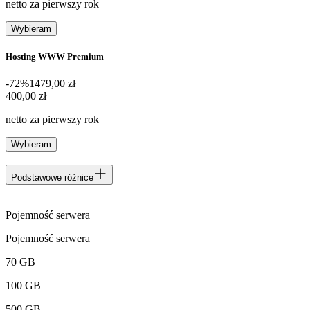
netto za pierwszy rok
Wybieram
Hosting WWW Premium
-72%
1479,00 zł
400,00 zł
400
,
00 zł
netto za pierwszy rok
Wybieram
Podstawowe różnice
Pojemność serwera
Pojemność serwera
70 GB
100 GB
500 GB