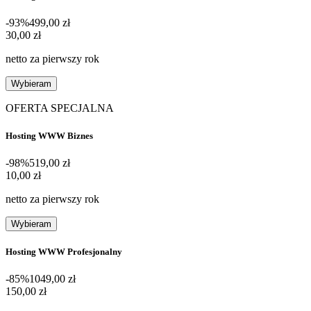
-93%
499,00 zł
30,00 zł
30
,
00 zł
netto za pierwszy rok
Wybieram
OFERTA SPECJALNA
Hosting WWW Biznes
-98%
519,00 zł
10,00 zł
10
,
00 zł
netto za pierwszy rok
Wybieram
Hosting WWW Profesjonalny
-85%
1049,00 zł
150,00 zł
150
,
00 zł