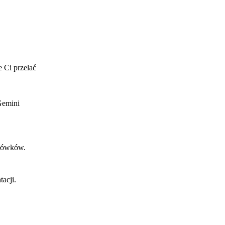
e Ci przelać
Gemini
główków.
acji.