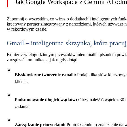
Jak Google Workspace z Gemini AI odm
Zapomnij o wszystkim, co wiesz o dodatkach i inteligentnych funkc
kreatywny partner zintegrowany z narzędziami, których używasz na
w rekordowym czasie.
Gmail – inteligentna skrzynka, która pracuj
Koniec z wielogodzinnym przeszukiwaniem maili i pisaniem powt
zarządzać komunikacją jak nigdy dotąd.
Błyskawiczne tworzenie e-maili:
Podaj kilka słów kluczowyc
klienta.
Podsumowanie długich wątków:
Otrzymałeś/aś wątek z 30 m
zadania.
Zarządzanie priorytetami:
Poproś Gemini o znalezienie najw