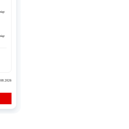
siąc
siąc
.08.2026