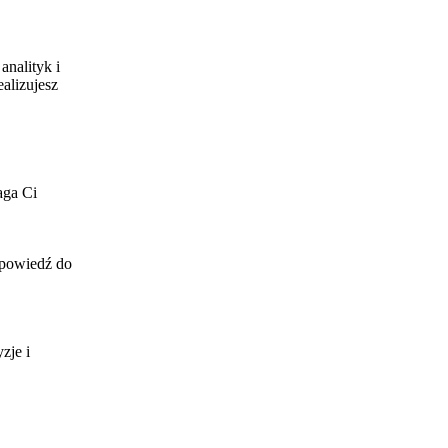
analityk i
alizujesz
aga Ci
dpowiedź do
zje i