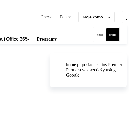
Poczta
Pomoc
Moje konto
netto
brutto
a i Office 365
Programy
home.pl posiada status Premier
Partnera w sprzedaży usług
Google.