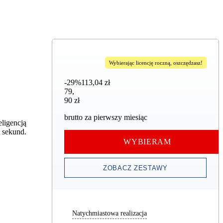
Wybierając licencję roczną, oszczędzasz!
-29%
113,04 zł
79,90 zł
79
,
90 zł
brutto za pierwszy miesiąc
ligencją
 sekund.
WYBIERAM
ZOBACZ ZESTAWY
Natychmiastowa realizacja