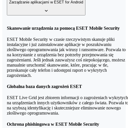
menu, wybrać “Licencja”, a następnie “Wprowadź klucz
można oznaczyć go jako zgubiony. Oznacza to, że podczas
Zarządzanie aplikacjami w ESET for Android
licencyjny”. Wpisz otrzymany od home.pl kod i ciesz się pełną
wykrycia podejrzanej aktywności jak wprowadzenie złego hasła
ochroną urządzenia mobilnego.
bądź kodu PIN, urządzenie wykona zdjęcie oraz zapisze informacj
o swojej lokalizacji, adresie IP oraz karcie SIM znajdującej się w
Jeśli używasz darmowej wersji i chcesz przejść na wersję Premium
urządzeniu. Wszystkie te informacje można odczytać w serwisie
wystarczy, że powtórzysz czynności opisane po pierwszym
my.eset.com, w którym znajdują się opcje namierzania urządzenia
ESET for Android pozwala na większą kontrolę nad uprawnieniam
Skanowanie urządzenia za pomocą ESET Mobile Security
skanowaniu powyżej.
lub zdalnego wyczyszczenia wszystkich danych.
aplikacji. Można sprawdzić do jakich zasobów Twojego urządzeni
mają dostęp różne aplikacje i zarządzać nimi. ESET pozwala także
ESET Mobile Security w czasie rzeczywistym skanuje pliki
na ograniczenie dostępu do aplikacji, wymagając dodatkowego
instalacyjne i już zainstalowane aplikacje w poszukiwaniu
hasła przed ich uruchomieniem. Pozwala to przekazać komuś
złośliwego oprogramowania jak wirusy i ransomware. Pozwala to
telefon bez obaw, że uzyska dostęp do wrażliwych danych jak
na korzystanie z urządzenia bez potrzeby przejmowania się
wiadomości, zdjęcia czy notatki.
zagrożeniami. Jeśli jednak zauważysz coś niepokojącego, możesz
manualnie uruchomić skanowanie, które, pracując w tle,
przeskanuje cały telefon i udostępni raport o wykrytych
zagrożeniach.
Globalna baza danych zagrożeń ESET
ESET Live Grid jest zbiorem informacji o zagrożeniach wykrytych
na urządzeniach innych użytkowników z całego świata. Pozwala t
na szybszą identyfikację i skuteczniejsze eliminowanie nowego
złośliwego oprogramowania.
Ochrona phishingowa w ESET Mobile Security