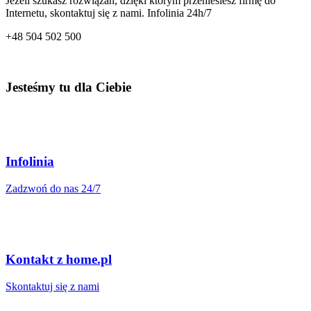
Jeżeli szukasz rozwiązań, dzięki którym przeniesiesz firmę do
danego rejestru domeny. Więcej informacji na ten temat znajdziesz
Internetu, skontaktuj się z nami. Infolinia 24h/7
tutaj:
https://pomoc.home.pl/baza-wiedzy/jak-sprawdzic-na-kogo-
zarejestrowana-jest-wybrana-domena
.
+48
504 502 500
Jesteśmy tu dla Ciebie
Infolinia
Zadzwoń do nas 24/7
Kontakt z home.pl
Skontaktuj się z nami