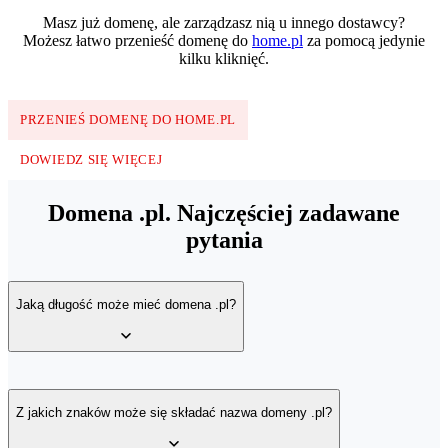
Masz już domenę, ale zarządzasz nią u innego dostawcy?
Możesz łatwo przenieść domenę do
home.pl
za pomocą jedynie
kilku kliknięć.
PRZENIEŚ DOMENĘ DO HOME.PL
DOWIEDZ SIĘ WIĘCEJ
Domena .pl. Najczęściej zadawane
pytania
Jaką długość może mieć domena .pl?
Domena z rozszerzeniem .pl - podobnie jak na przykład
domena
com.pl
- może zawierać maksymalnie 63 znaki (nie licząc
Z jakich znaków może się składać nazwa domeny .pl?
rozszerzenia .pl).