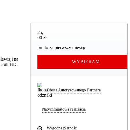
25,00 zł
25
,
00 zł
brutto za pierwszy miesiąc
lewizji na
WYBIERAM
i Full HD.
Oferta Autoryzowanego Partnera
Natychmiastowa realizacja
Wygodna płatność