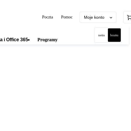
Poczta
Pomoc
Moje konto
netto
brutto
a i Office 365
Programy