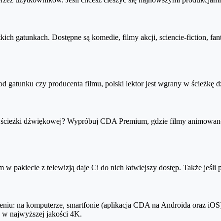
19, 2020, 2021+
21+
ch gatunkach. Dostępne są komedie, filmy akcji, sciencie-fiction, fan
, 2021+
8, 2019, 2020, 2021+)
d gatunku czy producenta filmu, polski lektor jest wgrany w ścieżkę
020, 2021+)
9, 2020, 2021+)
j ścieżki dźwiękowej? Wypróbuj CDA Premium, gdzie filmy animowane 
9, 2020, 2021 (już wkrótce kolejne!)
ne z Android TV
w pakiecie z telewizją daje Ci do nich łatwiejszy dostęp. Także jeśli 
u: na komputerze, smartfonie (aplikacja CDA na Androida oraz iOS)
e w najwyższej jakości 4K.