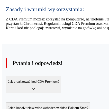
Zasady i warunki wykorzystania:
Z CDA Premium możesz korzystać na komputerze, na telefonie i tab
przystawki Chromecast. Regulamin usługi CDA Premium oraz korzy
Karta i kod nie podlegają zwrotowi, wymianie na gotówkę ani ods
Pytania i odpowiedzi
Jak zrealizować kod CDA Premium?
1. Wejdź na stronę
https://www.cda.pl/kod
Jakie kanały telewizyjne wchodzą w skład Pakietu Start?