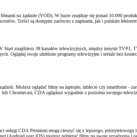
filmami na żądanie (VOD). W bazie znajduje się ponad 10.000 produkc
ucentów. Treści są dostępne zarówno z napisami, jak i polskim lektorem
 TV Start znajdziesz 38 kanałów telewizyjnych, między innymi TVP1, 
ych. Oglądaj swoje ulubione programy telewizyjne i seriale bez konie
dzeń. Możesz oglądać filmy na laptopie, tablecie czy smartfonie - za
TV lub Chromecast, CDA oglądasz wygodnie z poziomu swojego telewiz
ci usługi CDA Premium mogą cieszyć się z lepszego, priorytetowego t
nej (Android oraz iOS) możesz pobierać filmy na swoje urządzenia i og