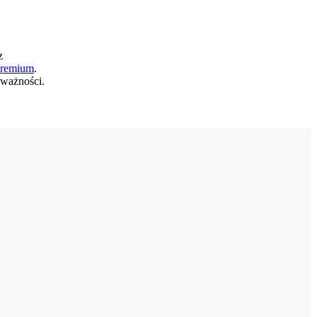
z
/premium
.
 ważności.