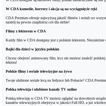
Telewizory PHILIPS roczniki 2015*, 2016, 2017, 2018, 20
W CDA komedie, horrory i akcja są na wyciągnięcie ręki
Telewizory TOSHIBA roczniki 2017, 2018, 2019, 2020, 20
CDA Premium oferuje najwyższą jakość filmów i seriali we wszystki
Telewizory PANASONIC roczniki 2017, 2018, 2019, 2020
nastrój na pewno znajdziesz coś dla siebie!
Telewizory JVC roczniki 2017, 2018, 2019, 2020, 2021+
Filmy z lektorem w CDA
Telewizory SONY BRAVIA (wersje z Android TV 2017, 201
Każdy film w CDA dostępny jest z polskim lektorem. Niezależnie o
Telewizory TCL (wersje z Android TV 2017, 2018, 2019, 2
Bajki dla dzieci w języku polskim
Telewizory MANTA (wersje z Android TV 2017, 2018, 201
Chcesz obejrzeć animowany film, lecz nie możesz znaleźć polskie
lektora!
Telewizory SAMSUNG roczniki 2015, 2016, 2017, 2018, 201
Odtwarzacze multimedialne Xiaomi Mi TV Box oraz podob
Polskie filmy i seriale telewizyjne na żywo
Konsole XBOX ONE
Twoje ulubione seriale lecą na Jedynce lub Polsacie? CDA Premium 
Polska telewizja i ulubione kanały TV online
Polską telewizję w CDA TV możesz oglądać na dowolnym urządzeni
kanałów telewizyjnych obejrzysz w jakości Full HD, a już wkrótc