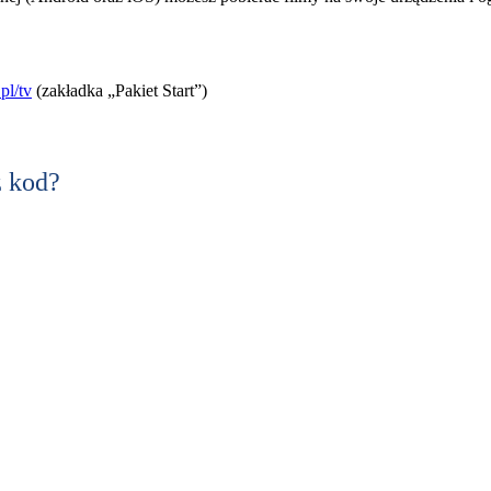
pl/tv
(zakładka „Pakiet Start”)
z kod?