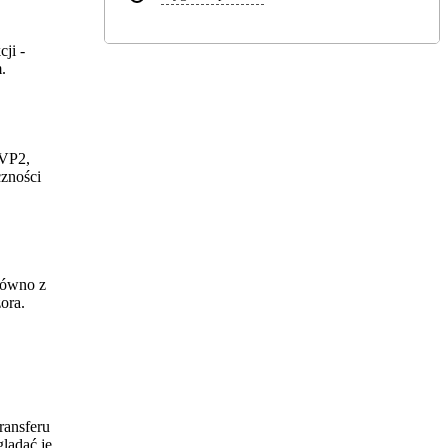
ji -
.
TVP2,
czności
równo z
ora.
ransferu
lądać je