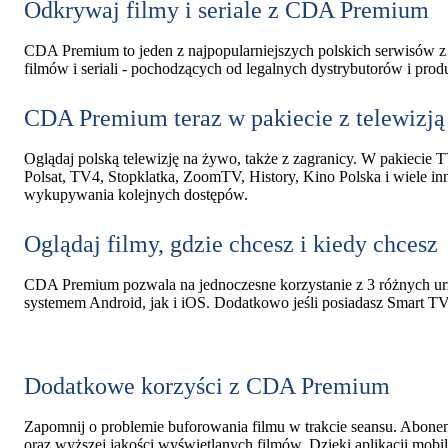
Odkrywaj filmy i seriale z CDA Premium
CDA Premium to jeden z najpopularniejszych polskich serwisów z 
filmów i seriali - pochodzących od legalnych dystrybutorów i prod
CDA Premium teraz w pakiecie z telewizją
Oglądaj polską telewizję na żywo, także z zagranicy. W pakiecie
Polsat, TV4, Stopklatka, ZoomTV, History, Kino Polska i wiele inn
wykupywania kolejnych dostępów.
Oglądaj filmy, gdzie chcesz i kiedy chcesz
CDA Premium pozwala na jednoczesne korzystanie z 3 różnych urzą
systemem Android, jak i iOS. Dodatkowo jeśli posiadasz Smart 
Dodatkowe korzyści z CDA Premium
Zapomnij o problemie buforowania filmu w trakcie seansu. Abonen
oraz wyższej jakości wyświetlanych filmów. Dzięki aplikacji mobil