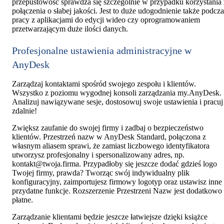
przepustowość sprawdza się szczególnie w przypadku korzystania 
połączenia o słabej jakości. Jest to duże udogodnienie także podcza
pracy z aplikacjami do edycji wideo czy oprogramowaniem
przetwarzającym duże ilości danych.
Profesjonalne ustawienia administracyjne w
AnyDesk
Zarządzaj kontaktami spośród swojego zespołu i klientów.
Wszystko z poziomu wygodnej konsoli zarządzania my.AnyDesk.
Analizuj nawiązywane sesje, dostosowuj swoje ustawienia i pracuj
zdalnie!
Zwiększ zaufanie do swojej firmy i zadbaj o bezpieczeństwo
klientów. Przestrzeń nazw w AnyDesk Standard, połączona z
własnym aliasem sprawi, że zamiast liczbowego identyfikatora
utworzysz profesjonalny i spersonalizowany adres, np.
kontakt@twoja.firma
. Przypadłoby się jeszcze dodać gdzieś logo
Twojej firmy, prawda? Tworząc swój indywidualny plik
konfiguracyjny, zaimportujesz firmowy logotyp oraz ustawisz inne
przydatne funkcje. Rozszerzenie Przestrzeni Nazw jest dodatkowo
płatne.
Zarządzanie klientami będzie jeszcze łatwiejsze dzięki książce