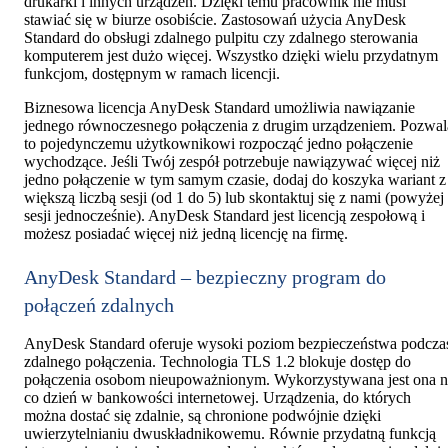
drukarki i innych urządzeń. Dzięki temu pracownik nie musi
stawiać się w biurze osobiście. Zastosowań użycia AnyDesk
Standard do obsługi zdalnego pulpitu czy zdalnego sterowania
komputerem jest dużo więcej. Wszystko dzięki wielu przydatnym
funkcjom, dostępnym w ramach licencji.
Biznesowa licencja AnyDesk Standard umożliwia nawiązanie
jednego równoczesnego połączenia z drugim urządzeniem. Pozwal
to pojedynczemu użytkownikowi rozpocząć jedno połączenie
wychodzące. Jeśli Twój zespół potrzebuje nawiązywać więcej niż
jedno połączenie w tym samym czasie, dodaj do koszyka wariant z
większą liczbą sesji (od 1 do 5) lub skontaktuj się z nami (powyżej
sesji jednocześnie). AnyDesk Standard jest licencją zespołową i
możesz posiadać więcej niż jedną licencję na firmę.
AnyDesk Standard – bezpieczny program do
połączeń zdalnych
AnyDesk Standard oferuje wysoki poziom bezpieczeństwa podcza
zdalnego połączenia. Technologia TLS 1.2 blokuje dostęp do
połączenia osobom nieupoważnionym. Wykorzystywana jest ona n
co dzień w bankowości internetowej. Urządzenia, do których
można dostać się zdalnie, są chronione podwójnie dzięki
uwierzytelnianiu dwuskładnikowemu. Równie przydatną funkcją