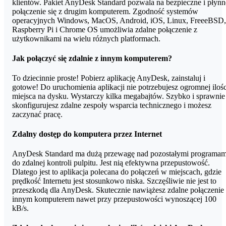
klientów. Pakiet AnyDesk Standard pozwala na bezpieczne i płynn
połączenie się z drugim komputerem. Zgodność systemów
operacyjnych Windows, MacOS, Android, iOS, Linux, FreeeBSD,
Raspberry Pi i Chrome OS umożliwia zdalne połączenie z
użytkownikami na wielu różnych platformach.
Jak połączyć się zdalnie z innym komputerem?
To dziecinnie proste! Pobierz aplikację AnyDesk, zainstaluj i
gotowe! Do uruchomienia aplikacji nie potrzebujesz ogromnej ilośc
miejsca na dysku. Wystarczy kilka megabajtów. Szybko i sprawnie
skonfigurujesz zdalne zespoły wsparcia technicznego i możesz
zaczynać pracę.
Zdalny dostęp do komputera przez Internet
AnyDesk Standard ma dużą przewagę nad pozostałymi programam
do zdalnej kontroli pulpitu. Jest nią efektywna przepustowość.
Dlatego jest to aplikacja polecana do połączeń w miejscach, gdzie
prędkość Internetu jest stosunkowo niska. Szczęśliwie nie jest to
przeszkodą dla AnyDesk. Skutecznie nawiążesz zdalne połączenie
innym komputerem nawet przy przepustowości wynoszącej 100
kB/s.