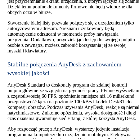
jest przyciemnianie ekranu urządzenia, z którym łączysz się zdalnie
Dzięki temu poufne dokumenty firmowe nie będą widoczne dla
obcych oczu w biurze.
Stworzenie białej listy pozwala połączyć się z urządzeniem tylko
autoryzowanym adresom. Nieznani użytkownicy będą
automatycznie odrzucani w momencie próby nawiązania
połączenia. Dodatkowo, przydzielając dostęp do swojego pulpitu
osobie z zewnątrz, możesz zabronić korzystania jej ze swojej
myszki i klawiatury.
Stabilne połączenia AnyDesk z zachowaniem
wysokiej jakości
AnyDesk Standard to doskonały program do zdalnej kontroli
pulpitu głównie ze względu na płynność pracy. Płynne wyświetlan
z częstotliwością 60 FPS, opóźnienie mniejsze niż 16 milisekund,
przepustowość łącza na poziomie 100 kB/s i kodek DeskRT do
kompresji obrazów. Podczas używania AnyDesk, reakcje są niema
natychmiastowe. Znikome opóźnienia, wysoka dostępność i długi
czas działania gwarantuje sieć Erlang, z której korzysta AnyDesk.
Aby rozpocząć pracę z AnyDesk, wystarczy jedynie instalacja
programu na komputerze lub urządzeniu mobilnym. Efektywna