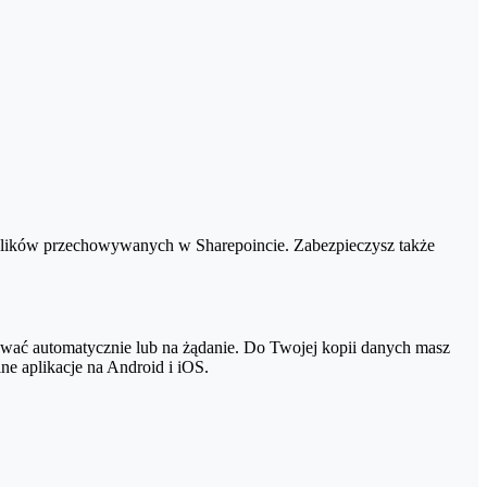
 zapasowa nie była odczuwalna dla Ciebie i Twojego komputera
plików przechowywanych w Sharepoincie. Zabezpieczysz także
ywać automatycznie lub na żądanie. Do Twojej kopii danych masz
e aplikacje na Android i iOS.