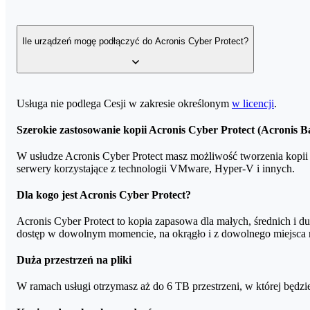
Szyfrowanie kopii zapasowej oraz jej wysyłanie w chmurę wykorz
możesz ustawić jej priorytet oraz maksymalną wartość łącza inte
Ile urządzeń mogę podłączyć do Acronis Cyber Protect?
Do usługi Acronis Cyber Protect możesz podłączyć dowolną liczbę
Usługa nie podlega Cesji w zakresie określonym
w licencji
.
Szerokie zastosowanie kopii Acronis Cyber Protect (Acronis 
W usłudze Acronis Cyber Protect masz możliwość tworzenia kopi
serwery korzystające z technologii VMware, Hyper-V i innych.
Dla kogo jest Acronis Cyber Protect?
Acronis Cyber Protect to kopia zapasowa dla małych, średnich i
dostęp w dowolnym momencie, na okrągło i z dowolnego miejsca n
Duża przestrzeń na pliki
W ramach usługi otrzymasz aż do 6 TB przestrzeni, w której będ