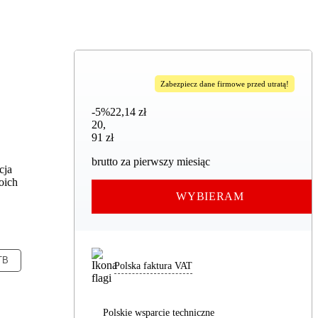
Zabezpiecz dane firmowe przed utratą!
-5%
22,14 zł
20,91 zł
20
,
91 zł
brutto za pierwszy miesiąc
cja
oich
WYBIERAM
TB
Polska faktura VAT
Polskie wsparcie techniczne