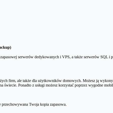
ystuje zasoby twojego komputera oraz łącza internetowego. Aby kopia
rnetowego, jaka będzie wykorzystywana do wysyłania danych w chmurę.
 urządzeń.
Backup)
i zapasowej serwerów dedykowanych i VPS, a także serwerów SQL i 
 dużych firm, ale także dla użytkowników domowych. Możesz ją wykon
a świecie. Ponadto z usługi możesz korzystać poprzez wygodne mobiln
zie przechowywana Twoja kopia zapasowa.