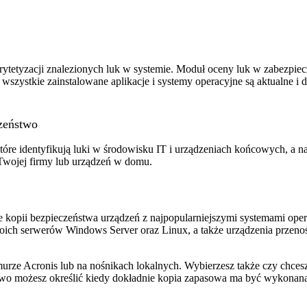
iorytetyzacji znalezionych luk w systemie. Moduł oceny luk w zabezpie
zystkie zainstalowane aplikacje i systemy operacyjne są aktualne i d
zeństwo
óre identyfikują luki w środowisku IT i urządzeniach końcowych, a na
Twojej firmy lub urządzeń w domu.
kopii bezpieczeństwa urządzeń z najpopularniejszymi systemami ope
ich serwerów Windows Server oraz Linux, a także urządzenia przenoś
urze Acronis lub na nośnikach lokalnych. Wybierzesz także czy chce
owo możesz określić kiedy dokładnie kopia zapasowa ma być wykonana