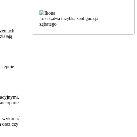
Łatwa i szybka konfiguracja
czeniach
ziałają
stępnie
racyjnymi,
ne oparte
sz wykonać
 oraz czy