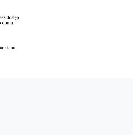
esz dostęp
ub domu.
ie stanu