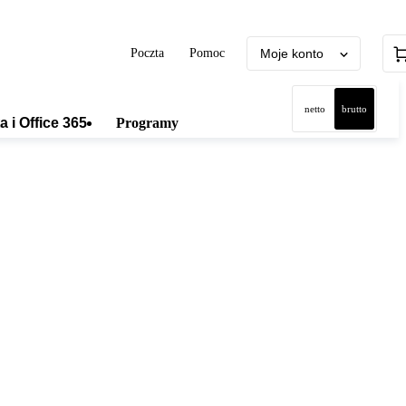
Poczta
Pomoc
Moje konto
netto
brutto
a i Office 365
Programy