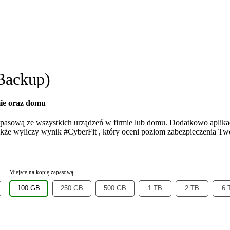
 Backup)
ie oraz domu
zapasową ze wszystkich urządzeń w firmie lub domu. Dodatkowo aplika
akże wyliczy wynik #CyberFit , który oceni poziom zabezpieczenia Tw
Miejsce na kopię zapasową
100 GB
250 GB
500 GB
1 TB
2 TB
6 