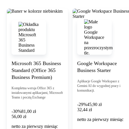
Zobacz szczegóły
Microsoft 365 Business
Google Workspace
Standard (Office 365
Business Starter
Business Premium)
Aplikacje Google Workspace z
Gemini AI do wygodnej pracy i
Kompletna wersja Office 365 z
komunikacji.
instalowanymi aplikacjami, Microsoft
Teams i pocztą Exchange
-29%
45,90 zł
32,44 zł
32
,
44 zł
-30%
81,00 zł
56,00 zł
56
,
00 zł
netto za pierwszy miesiąc
netto za pierwszy miesiąc