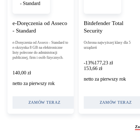
e-Doręczenia od Asseco
Bitdefender Total
- Standard
Security
e-Doręczenia od Asseco - Standard to
Ochrona najwyższej klasy dla 5
e-skrzynka 8 GB na elektroniczne
urządzeń
listy polecone do administracji
publicznej, firm i osób fizycznych.
-13%
177,23 zł
153,66 zł
153
,
66 zł
140,00 zł
140
,
00 zł
netto za pierwszy rok
netto za pierwszy rok
ZAMÓW TERAZ
ZAMÓW TERAZ
Zo